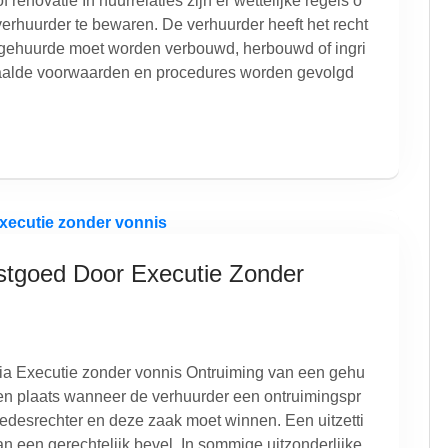
enovatie In huurrelaties zijn er wettelijke regels o
erhuurder te bewaren. De verhuurder heeft het recht
t gehuurde moet worden verbouwd, herbouwd of ingri
aalde voorwaarden en procedures worden gevolgd
stgoed Door Executie Zonder
ia Executie zonder vonnis Ontruiming van een gehu
en plaats wanneer de verhuurder een ontruimingspr
edesrechter en deze zaak moet winnen. Een uitzetti
n een gerechtelijk bevel. In sommige uitzonderlijke