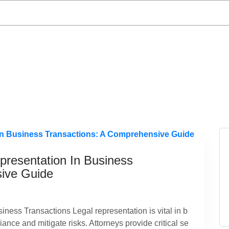
e
Archief voor categorie "Alfa Advocatenkantoor"
(
Pa
presentation In Business
ive Guide
iness Transactions Legal representation is vital in b
ance and mitigate risks. Attorneys provide critical se