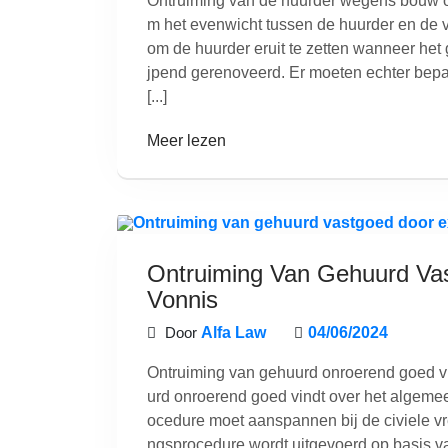
Ontruiming van de huurder wegens bouw of r
m het evenwicht tussen de huurder en de v
om de huurder eruit te zetten wanneer he
jpend gerenoveerd. Er moeten echter bep
[...]
Meer lezen
Ontruiming Van Gehuurd Va
Vonnis
Door
Alfa Law
04/06/2024
Ontruiming van gehuurd onroerend goed v
urd onroerend goed vindt over het algeme
ocedure moet aanspannen bij de civiele vr
ngsprocedure wordt uitgevoerd op basis va