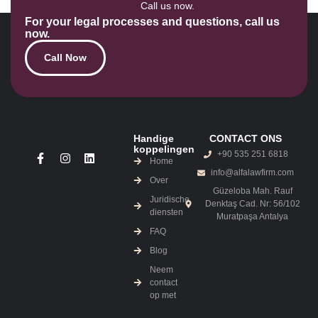
Call us now.
For your legal processes and questions, call us
now.
Call Now
Handige
CONTACT ONS
koppelingen
+90 535 251 6818
Home
info@alfalawfirm.com
Over
Güzeloba Mah. Rauf
Juridische
Denktaş Cad. Nr: 56/102
diensten
Muratpaşa Antalya
FAQ
Blog
Neem
contact
op met