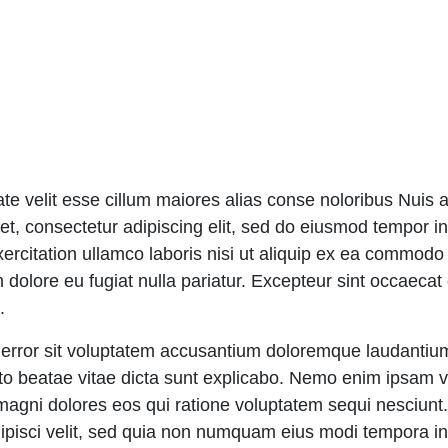
ate velit esse cillum maiores alias conse noloribus Nuis a
et, consectetur adipiscing elit, sed do eiusmod tempor in
rcitation ullamco laboris nisi ut aliquip ex ea commodo 
m dolore eu fugiat nulla pariatur. Excepteur sint occaecat
.
s error sit voluptatem accusantium doloremque laudanti
tecto beatae vitae dicta sunt explicabo. Nemo enim ipsam 
r magni dolores eos qui ratione voluptatem sequi nesciun
adipisci velit, sed quia non numquam eius modi tempora i