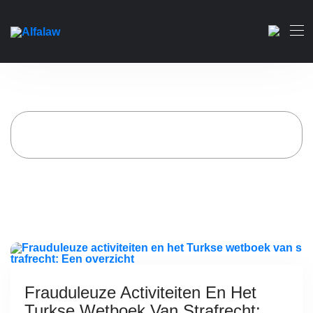
Frauduleuze activiteiten en
het Turkse wetboek van
strafrecht: Een overzicht
Home
Archief voor categorie "Alfa Advocatenkantoor"
)
(
Page 6
Frauduleuze Activiteiten En Het
Turkse Wetboek Van Strafrecht: