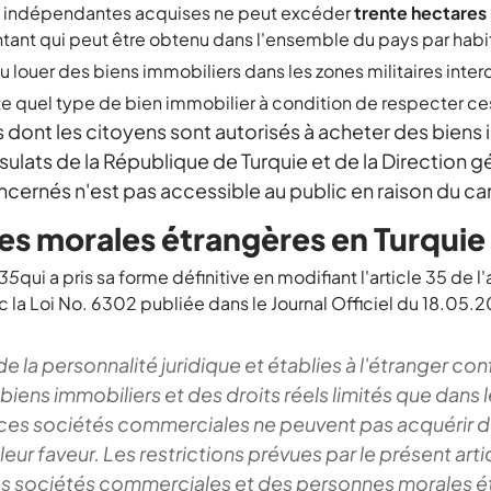
t indépendantes acquises ne peut excéder
trente hectares
ntant qui peut être obtenu dans l'ensemble du pays par habi
 louer des biens immobiliers dans les zones militaires interd
e quel type de bien immobilier à condition de respecter ces
 dont les citoyens sont autorisés à acheter des biens 
ts de la République de Turquie et de la Direction gén
oncernés n'est pas accessible au public en raison du ca
es morales étrangères en Turquie
 35
qui a pris sa forme définitive en modifiant l'article 35 de 
 la Loi No. 6302 publiée dans le Journal Officiel du 18.05.
la personnalité juridique et établies à l'étranger con
iens immobiliers et des droits réels limités que dans l
ces sociétés commerciales ne peuvent pas acquérir de 
leur faveur. Les restrictions prévues par le présent arti
es sociétés commerciales et des personnes morales é