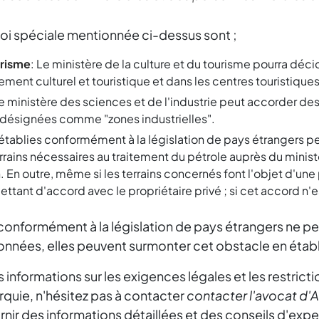
loi spéciale mentionnée ci-dessus sont ;
urisme
: Le ministère de la culture et du tourisme pourra déc
ent culturel et touristique et dans les centres touristiques
Le ministère des sciences et de l'industrie peut accorder des
s désignées comme "zones industrielles".
 établies conformément à la législation de pays étrangers peu
terrains nécessaires au traitement du pétrole auprès du mini
on. En outre, même si les terrains concernés font l'objet d'un
tant d'accord avec le propriétaire privé ; si cet accord n'e
 conformément à la législation de pays étrangers ne p
ionnées, elles peuvent surmonter cet obstacle en établ
 informations sur les exigences légales et les restric
rquie, n'hésitez pas à contacter
contacter l'avocat d'
ir des informations détaillées et des conseils d'exper