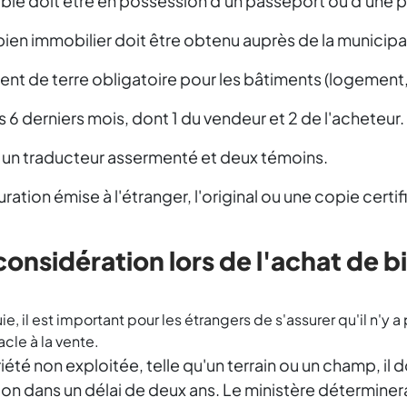
ble doit être en possession d'un passeport ou d'une p
bien immobilier doit être obtenu auprès de la municip
nt de terre obligatoire pour les bâtiments (logement, li
 6 derniers mois, dont 1 du vendeur et 2 de l'acheteur.
rc, un traducteur assermenté et deux témoins.
ation émise à l'étranger, l'original ou une copie certi
onsidération lors de l'achat de b
e, il est important pour les étrangers de s'assurer qu'il n'y a 
cle à la vente.
iété non exploitée, telle qu'un terrain ou un champ, il d
n dans un délai de deux ans. Le ministère déterminer