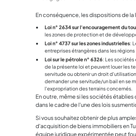
En conséquence, les dispositions de la 
Loi n° 2634 sur l'encouragement du to
les zones de protection et de développem
Loi n° 4737 sur les zones industrielles
: 
entreprises étrangères dans les région
Loi sur le pétrole n° 6326
: Les sociétés
de la présente loi et peuvent louer les 
servitude ou obtenir un droit d'utilisati
demander une servitude/un bail en se met
l'expropriation des terrains concernés.
En outre, même si les sociétés établies
dans le cadre de l'une des lois susment
Si vous souhaitez obtenir de plus amples
d'acquisition de biens immobiliers en Tu
équipe juridique expérimentée peut fourn