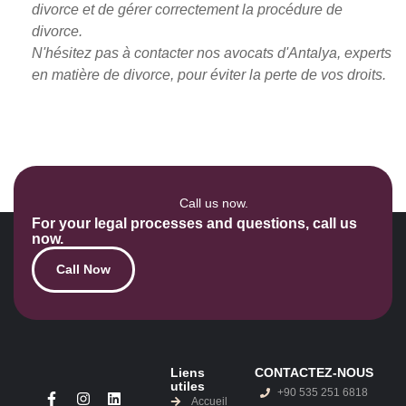
divorce et de gérer correctement la procédure de
divorce.
N'hésitez pas à contacter nos avocats d'Antalya, experts
en matière de divorce, pour éviter la perte de vos droits.
Call us now.
For your legal processes and questions, call us
now.
Call Now
Liens
CONTACTEZ-NOUS
utiles
+90 535 251 6818
Accueil